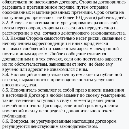
обязательств по настоящему договору, Стороны договорились
разрешать в претензионном порядке, путем отправки
обоснованных и мотивированных претензий. Срок ответа на
поступившую претензию – не более 10 (десяти) рабочих дней.
8.2. В случае невозможности урегулирования разногласий
путем переговоров, стороны согласились передать спор на
рассмотрение в суд, согласно действующего законодательства.
8.3. Каждая Сторона самостоятельно несет риски, связанные с
неполучением корреспонденции и иных юридически
значимых сообщений по заявленным адресам электронной
почты и иным адресам. Любое сообщение считается
доставленным и в тех случаях, если оно поступило адресату,
но по обстоятельствам, зависящим от него, не было ему
вручено или адресат не ознакомился с ним.
8.4. Настоящий договор заключен путем акцепта публичной
оферты, выраженного в производстве оплаты услуг или
внесения задатка.
8.5. Исполнитель оставляет за собой право внести изменения
в настоящий Договор в любой момент по своему усмотрению,
такие изменения вступают в силу с момента размещения
изменённого текста Договора, если иной срок вступления
изменений в силу не определён дополнительно в тексте
публикации.
8.6. Вопросы, не урегулированные настоящим договором,
регулируются действующим законодательством.